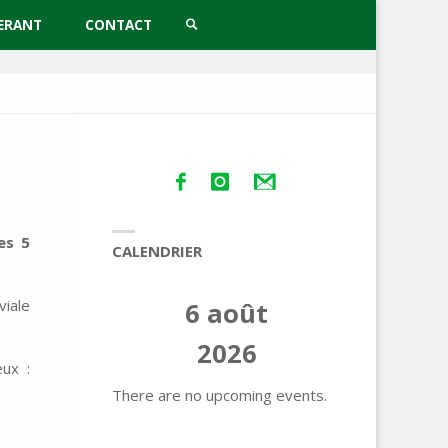
ERANT
CONTACT
SEARCH
es 5
CALENDRIER
viale
6 août
2026
ux :
There are no upcoming events.