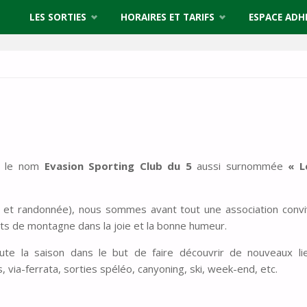
LES SORTIES
HORAIRES ET TARIFS
ESPACE ADH
us le nom
Evasion Sporting Club du 5
aussi surnommée
« L
e et randonnée), nous sommes avant tout une association convi
orts de montagne dans la joie et la bonne humeur.
ute la saison dans le but de faire découvrir de nouveaux lie
via-ferrata, sorties spéléo, canyoning, ski, week-end, etc.