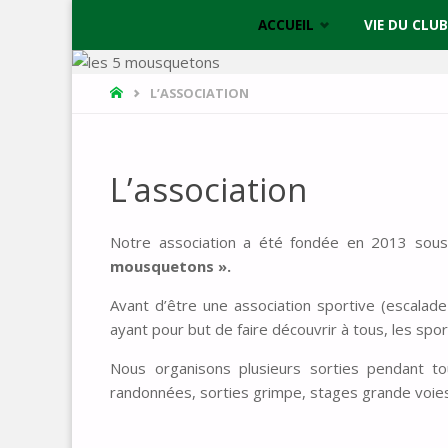
Skip
ACCUEIL
VIE DU CLUB
to
HOME
L’ASSOCIATION
content
L’association
Notre association a été fondée en 2013 so
mousquetons ».
Avant d’être une association sportive (escalad
ayant pour but de faire découvrir à tous, les sp
Nous organisons plusieurs sorties pendant to
randonnées, sorties grimpe, stages grande voies, 