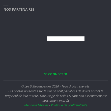
NOS PARTENAIRES
SE CONNECTER
© Les 5 Mousquetons 2020 - Tous droits réservés.
Les photos présentes sur le site ne sont pas libres de droits et sont la
propriété de leur auteur. Tout usage de celles-ci sans son assentiment est
strictement interdit
Mentions Légales
-
Politique de confidentialité