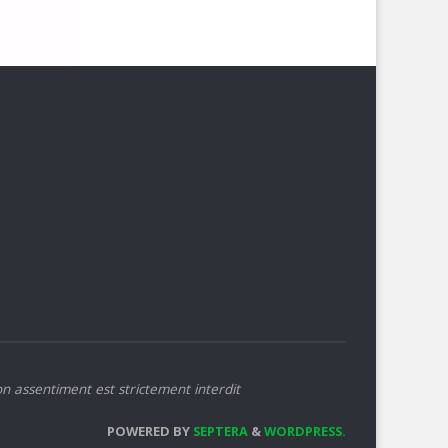
on assentiment est strictement interdit
POWERED BY
SEPTERA
&
WORDPRESS.