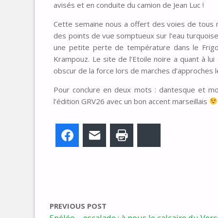
avisés et en conduite du camion de Jean Luc !
Cette semaine nous a offert des voies de tous
des points de vue somptueux sur l’eau turquoise e
une petite perte de température dans le Frigo
Krampouz. Le site de l’Etoile noire a quant à lui
obscur de la force lors de marches d’approches
Pour conclure en deux mots : dantesque et mo
l’édition GRV26 avec un bon accent marseillais
Facebook
E-mail
Imprimer
Bluesky
PREVIOUS POST
Spéléo – escalade : à nous le calcaire du Verc