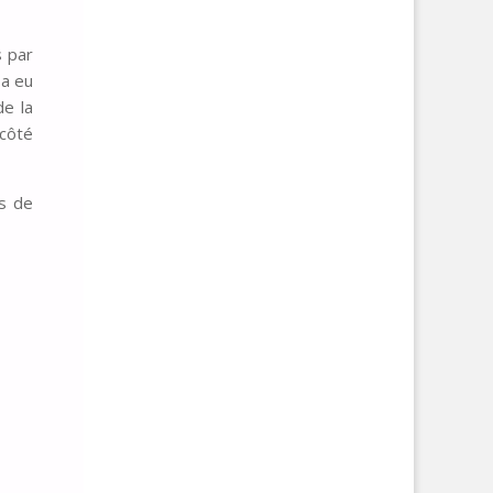
s par
 a eu
de la
 côté
s de