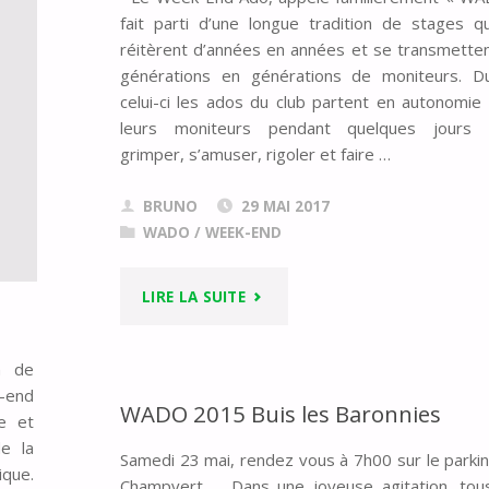
fait parti d’une longue tradition de stages q
réitèrent d’années en années et se transmette
générations en générations de moniteurs. D
celui-ci les ados du club partent en autonomie
leurs moniteurs pendant quelques jours 
grimper, s’amuser, rigoler et faire …
BRUNO
29 MAI 2017
WADO
/
WEEK-END
"WADO
LIRE LA SUITE
AILEFROIDE
n de
2017"
 –end
WADO 2015 Buis les Baronnies
e et
de la
Samedi 23 mai, rendez vous à 7h00 sur le parki
que.
Champvert. Dans une joyeuse agitation, tou