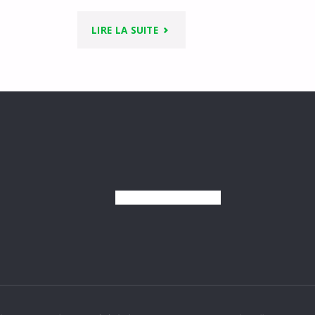
"WEEK-
LIRE LA SUITE
END
ADO
2014"