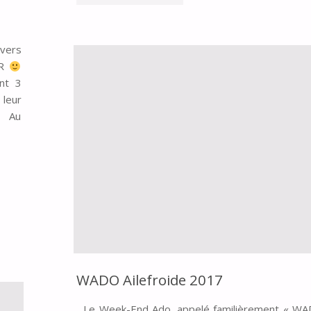
AU
END
LAC
ADOS
 vers
ER
DU
À
nt 3
 leur
BOURGET"
AILEFROIDE
. Au
2022"
WADO Ailefroide 2017
Le Week-End Ado, appelé familièrement « WA