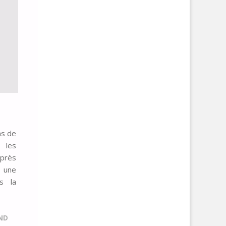
ns de
 les
Après
t une
s la
ND