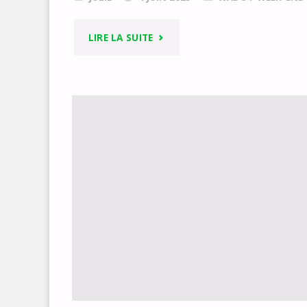
"WEEK-
LIRE LA SUITE
END
ADOS
2025
À
CASTELJAU
(ARDÈCHE)
–
LES