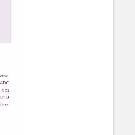
 vous
 WADO
: des
ur la
tre-