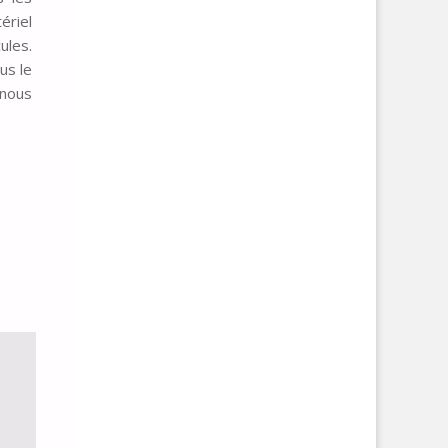
riel
ules.
us le
nous