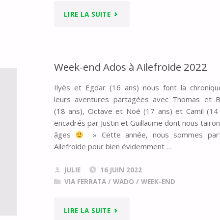
"WEEK-
LIRE LA SUITE
END
ADOS
Week-end Ados à Ailefroide 2022
2024
Ilyès et Egdar (16 ans) nous font la chroniq
leurs aventures partagées avec Thomas et B
–
(18 ans), Octave et Noé (17 ans) et Camil (14
LA
encadrés par Justin et Guillaume dont nous tairon
âges
» Cette année, nous sommes part
RECETTE
Ailefroide pour bien évidemment …
D’UN
JULIE
16 JUIN 2022
VIA FERRATA
/
WADO
/
WEEK-END
BON
WADO
"WEEK-
LIRE LA SUITE