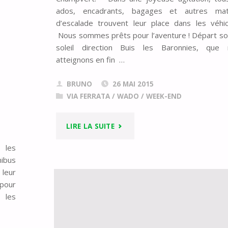
ados, encadrants, bagages et autres maté
d’escalade trouvent leur place dans les véhic
Nous sommes prêts pour l’aventure ! Départ so
soleil direction Buis les Baronnies, que 
atteignons en fin …
BRUNO
26 MAI 2015
VIA FERRATA
/
WADO
/
WEEK-END
"WADO
LIRE LA SUITE
 les
2015
ibus
BUIS
 leur
 pour
LES
 les
BARONNIES"