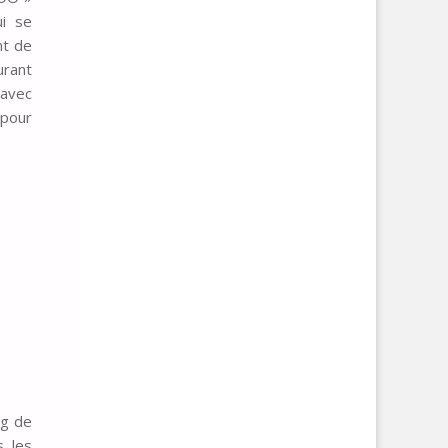
ui se
nt de
urant
 avec
pour
ng de
s les