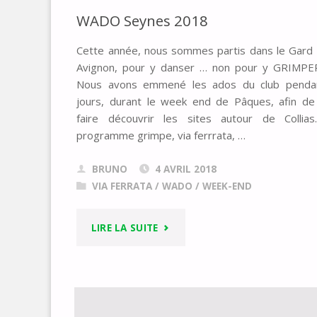
10
WADO Seynes 2018
COMMANDEMENTS
Cette année, nous sommes partis dans le Gard
DU
Avignon, pour y danser … non pour y GRIMP
Nous avons emmené les ados du club penda
WADO"
jours, durant le week end de Pâques, afin de
faire découvrir les sites autour de Collias
programme grimpe, via ferrrata, …
BRUNO
4 AVRIL 2018
VIA FERRATA
/
WADO
/
WEEK-END
"WADO
LIRE LA SUITE
SEYNES
2018"