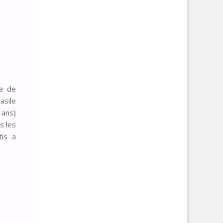
ue de
asile
 ans)
s les
is a